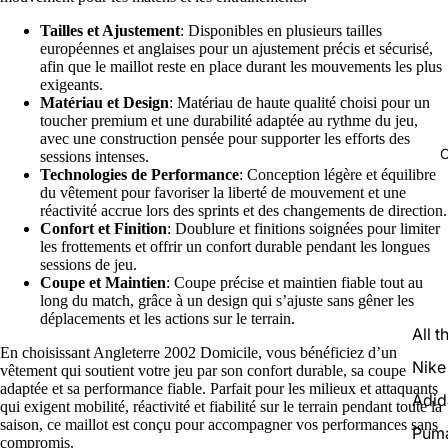
Tailles et Ajustement
: Disponibles en plusieurs tailles
européennes et anglaises pour un ajustement précis et sécurisé,
afin que le maillot reste en place durant les mouvements les plus
exigeants.
Matériau et Design
: Matériau de haute qualité choisi pour un
toucher premium et une durabilité adaptée au rythme du jeu,
avec une construction pensée pour supporter les efforts des
C
sessions intenses.
Technologies de Performance
: Conception légère et équilibre
du vêtement pour favoriser la liberté de mouvement et une
réactivité accrue lors des sprints et des changements de direction.
Confort et Finition
: Doublure et finitions soignées pour limiter
les frottements et offrir un confort durable pendant les longues
sessions de jeu.
Coupe et Maintien
: Coupe précise et maintien fiable tout au
long du match, grâce à un design qui s’ajuste sans gêner les
déplacements et les actions sur le terrain.
All t
En choisissant Angleterre 2002 Domicile, vous bénéficiez d’un
Nike
vêtement qui soutient votre jeu par son confort durable, sa coupe
adaptée et sa performance fiable. Parfait pour les milieux et attaquants
Adid
qui exigent mobilité, réactivité et fiabilité sur le terrain pendant toute la
saison, ce maillot est conçu pour accompagner vos performances sans
Pum
compromis.