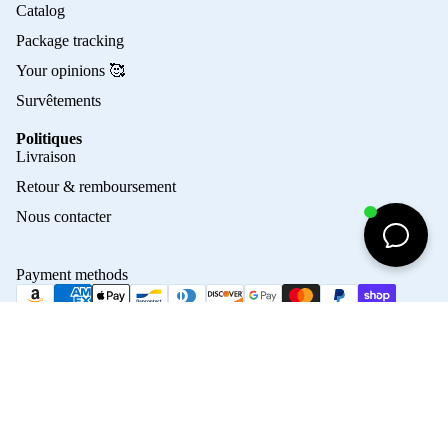
Catalog
Package tracking
Your opinions 🥰
Survêtements
Politiques
Privacy policy
Livraison
Refund policy
Retour & remboursement
Terms of service
Nous contacter
Contact information
Shipping policy
Payment methods
Terms of sale
Maillo
Legal notice
© 2026
Crampons Elite
Terms and Policies
45,00€