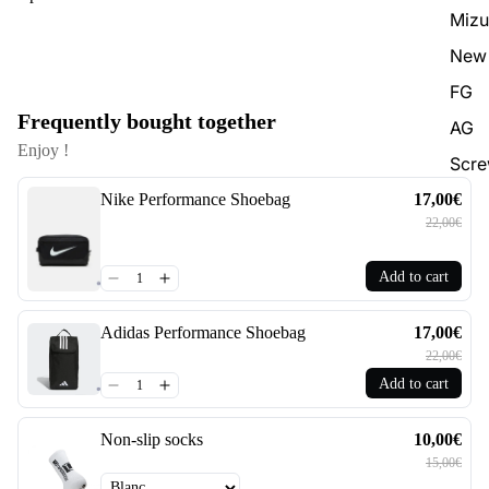
Miz
New 
FG
Frequently bought together
AG
Enjoy !
Scr
Nike Performance Shoebag
17,00€
22,00€
Add to cart
Adidas Performance Shoebag
17,00€
22,00€
Add to cart
Non-slip socks
10,00€
15,00€