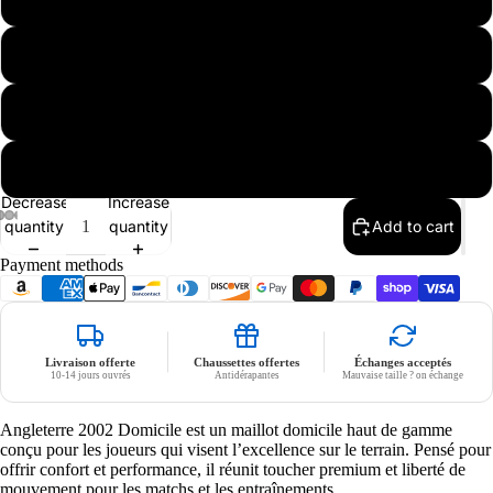
L
XL
Nike
XXL
Decrease
Increase
quantity
quantity
Add to cart
Payment methods
Livraison offerte
Chaussettes offertes
Échanges acceptés
10-14 jours ouvrés
Antidérapantes
Mauvaise taille ? on échange
Angleterre 2002 Domicile est un maillot domicile haut de gamme
conçu pour les joueurs qui visent l’excellence sur le terrain. Pensé pour
offrir confort et performance, il réunit toucher premium et liberté de
mouvement pour les matchs et les entraînements.