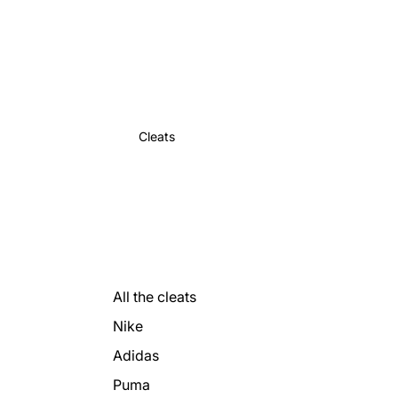
Cleats
All the cleats
Nike
Adidas
Puma