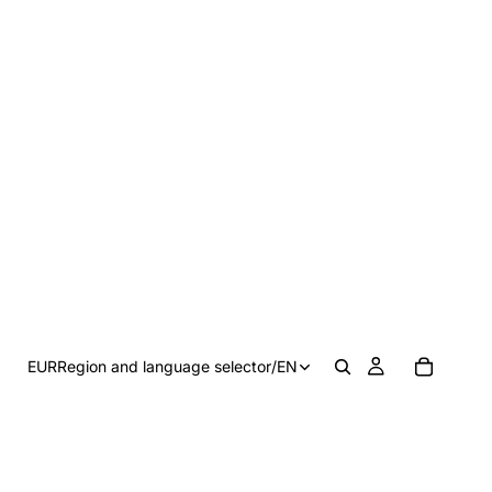
EUR
Region and language selector
/
EN