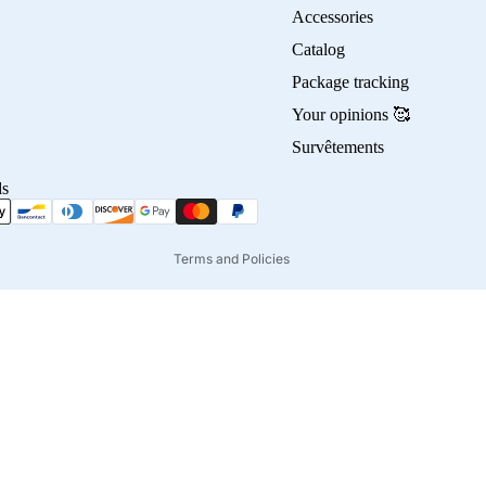
Accessories
Privacy policy
Catalog
Refund policy
Package tracking
Terms of service
Your opinions 🥰
Contact information
Survêtements
Shipping policy
ds
Terms of sale
Legal notice
Terms and Policies
45,00€
Ad