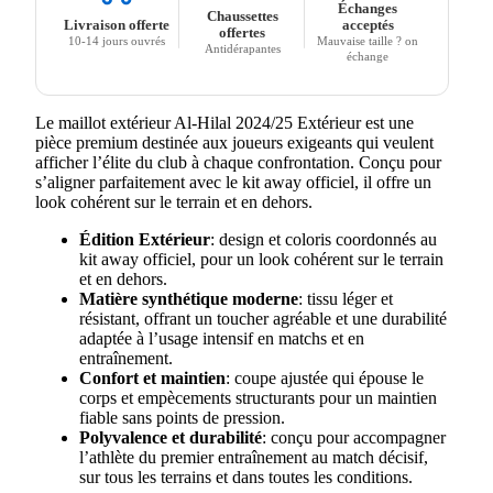
Échanges
Chaussettes
Livraison offerte
acceptés
offertes
10-14 jours ouvrés
Mauvaise taille ? on
Antidérapantes
échange
Le maillot extérieur Al-Hilal 2024/25 Extérieur est une
pièce premium destinée aux joueurs exigeants qui veulent
afficher l’élite du club à chaque confrontation. Conçu pour
s’aligner parfaitement avec le kit away officiel, il offre un
look cohérent sur le terrain et en dehors.
Édition Extérieur
: design et coloris coordonnés au
kit away officiel, pour un look cohérent sur le terrain
et en dehors.
Matière synthétique moderne
: tissu léger et
résistant, offrant un toucher agréable et une durabilité
adaptée à l’usage intensif en matchs et en
entraînement.
Confort et maintien
: coupe ajustée qui épouse le
corps et empècements structurants pour un maintien
fiable sans points de pression.
Polyvalence et durabilité
: conçu pour accompagner
l’athlète du premier entraînement au match décisif,
sur tous les terrains et dans toutes les conditions.