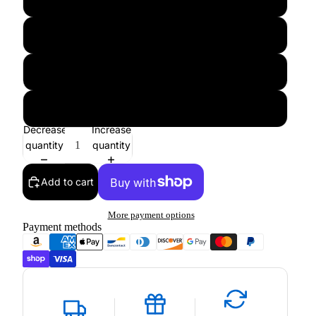
L
XL
XXL
Decrease
Increase
quantity
quantity
Add to cart
More payment options
Payment methods