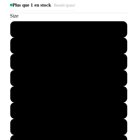
Plus que 1 en stock
· Bientôt épuisé
Size
39
40
40.5
41
42
42.5
43