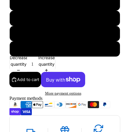
44
44.5
45
46
Decrease
Increase
quantity
quantity
Add to cart
More payment options
Payment methods