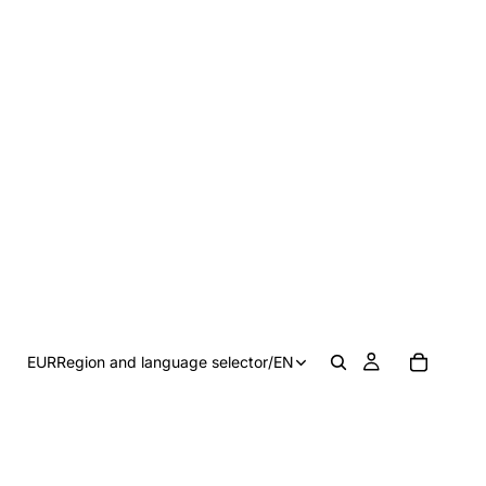
EUR
Region and language selector
/
EN