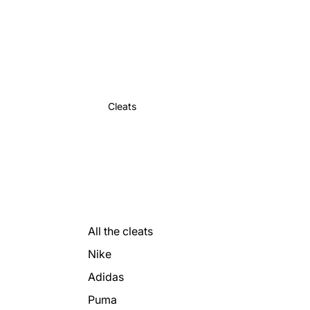
Cleats
All the cleats
Nike
Adidas
Puma